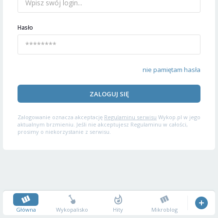
Hasło
nie pamiętam hasła
ZALOGUJ SIĘ
Zalogowanie oznacza akceptację
Regulaminu serwisu
Wykop.pl w jego
aktualnym brzmieniu. Jeśli nie akceptujesz Regulaminu w całości,
prosimy o niekorzystanie z serwisu.
Główna
Wykopalisko
Hity
Mikroblog