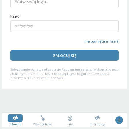
Hasło
nie pamiętam hasła
ZALOGUJ SIĘ
Zalogowanie oznacza akceptację
Regulaminu serwisu
Wykop.pl w jego
aktualnym brzmieniu. Jeśli nie akceptujesz Regulaminu w całości,
prosimy o niekorzystanie z serwisu.
Główna
Wykopalisko
Hity
Mikroblog