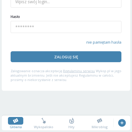
Hasło
nie pamiętam hasła
ZALOGUJ SIĘ
Zalogowanie oznacza akceptację
Regulaminu serwisu
Wykop.pl w jego
aktualnym brzmieniu. Jeśli nie akceptujesz Regulaminu w całości,
prosimy o niekorzystanie z serwisu.
Główna
Wykopalisko
Hity
Mikroblog