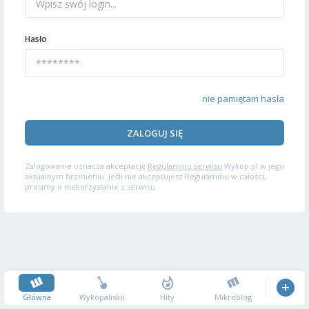
Hasło
nie pamiętam hasła
ZALOGUJ SIĘ
Zalogowanie oznacza akceptację
Regulaminu serwisu
Wykop.pl w jego
aktualnym brzmieniu. Jeśli nie akceptujesz Regulaminu w całości,
prosimy o niekorzystanie z serwisu.
Główna
Wykopalisko
Hity
Mikroblog