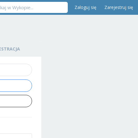
Zaloguj się
Zarejestruj się
ESTRACJA