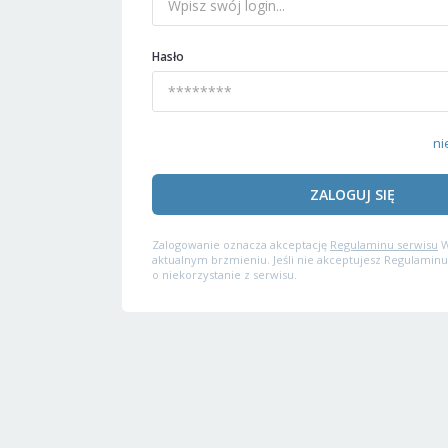
Hasło
ni
ZALOGUJ SIĘ
Zalogowanie oznacza akceptację
Regulaminu serwisu
W
aktualnym brzmieniu. Jeśli nie akceptujesz Regulaminu
o niekorzystanie z serwisu.