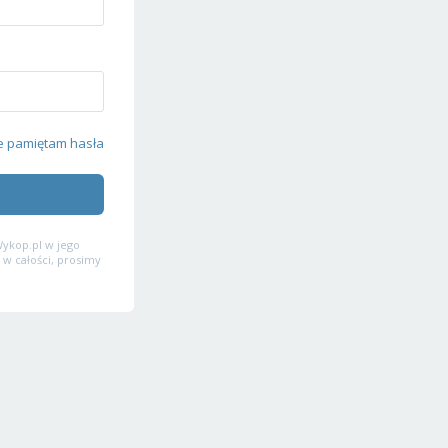
e pamiętam hasła
ykop.pl w jego
 w całości, prosimy