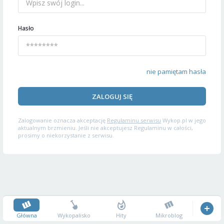
Hasło
nie pamiętam hasła
ZALOGUJ SIĘ
Zalogowanie oznacza akceptację
Regulaminu serwisu
Wykop.pl w jego
aktualnym brzmieniu. Jeśli nie akceptujesz Regulaminu w całości,
prosimy o niekorzystanie z serwisu.
Główna
Wykopalisko
Hity
Mikroblog