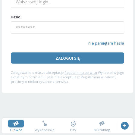
Hasło
nie pamiętam hasła
ZALOGUJ SIĘ
Zalogowanie oznacza akceptację
Regulaminu serwisu
Wykop.pl w jego
aktualnym brzmieniu. Jeśli nie akceptujesz Regulaminu w całości,
prosimy o niekorzystanie z serwisu.
Główna
Wykopalisko
Hity
Mikroblog