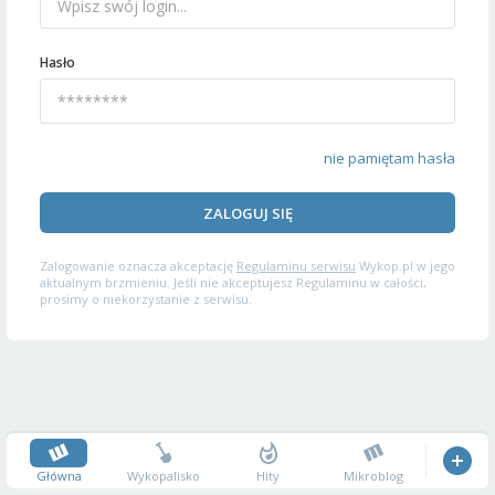
Hasło
nie pamiętam hasła
ZALOGUJ SIĘ
Zalogowanie oznacza akceptację
Regulaminu serwisu
Wykop.pl w jego
aktualnym brzmieniu. Jeśli nie akceptujesz Regulaminu w całości,
prosimy o niekorzystanie z serwisu.
Główna
Wykopalisko
Hity
Mikroblog