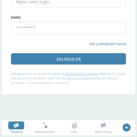
Hasło
nie pamiętam hasła
ZALOGUJ SIĘ
Zalogowanie oznacza akceptację
Regulaminu serwisu
Wykop.pl w jego
aktualnym brzmieniu. Jeśli nie akceptujesz Regulaminu w całości,
prosimy o niekorzystanie z serwisu.
Główna
Wykopalisko
Hity
Mikroblog