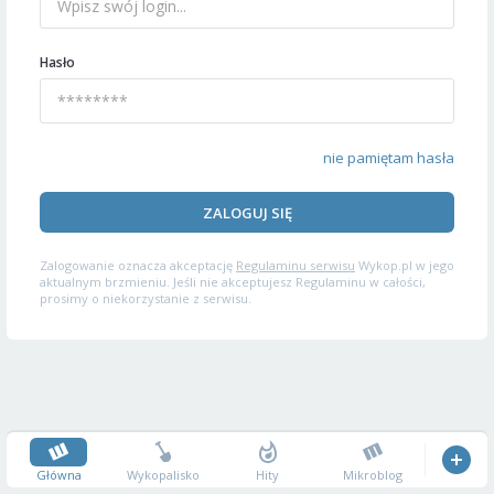
Hasło
nie pamiętam hasła
ZALOGUJ SIĘ
Zalogowanie oznacza akceptację
Regulaminu serwisu
Wykop.pl w jego
aktualnym brzmieniu. Jeśli nie akceptujesz Regulaminu w całości,
prosimy o niekorzystanie z serwisu.
Główna
Wykopalisko
Hity
Mikroblog