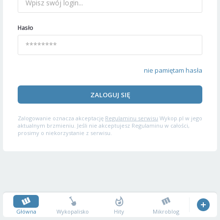
Hasło
nie pamiętam hasła
ZALOGUJ SIĘ
Zalogowanie oznacza akceptację
Regulaminu serwisu
Wykop.pl w jego
aktualnym brzmieniu. Jeśli nie akceptujesz Regulaminu w całości,
prosimy o niekorzystanie z serwisu.
Główna
Wykopalisko
Hity
Mikroblog