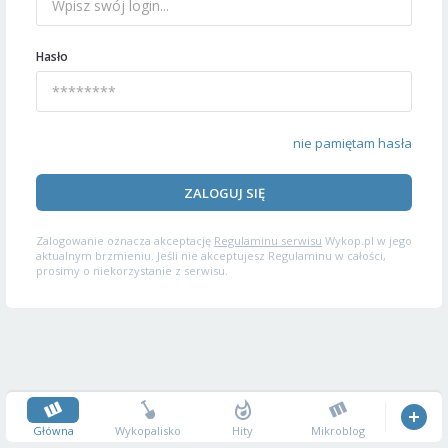
Hasło
nie pamiętam hasła
ZALOGUJ SIĘ
Zalogowanie oznacza akceptację
Regulaminu serwisu
Wykop.pl w jego
aktualnym brzmieniu. Jeśli nie akceptujesz Regulaminu w całości,
prosimy o niekorzystanie z serwisu.
Główna
Wykopalisko
Hity
Mikroblog