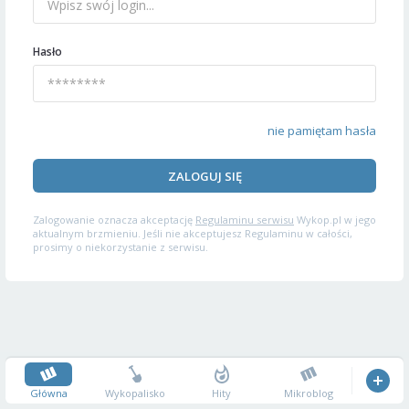
Hasło
nie pamiętam hasła
ZALOGUJ SIĘ
Zalogowanie oznacza akceptację
Regulaminu serwisu
Wykop.pl w jego
aktualnym brzmieniu. Jeśli nie akceptujesz Regulaminu w całości,
prosimy o niekorzystanie z serwisu.
Główna
Wykopalisko
Hity
Mikroblog