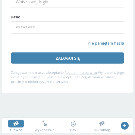
Hasło
nie pamiętam hasła
ZALOGUJ SIĘ
Zalogowanie oznacza akceptację
Regulaminu serwisu
Wykop.pl w jego
aktualnym brzmieniu. Jeśli nie akceptujesz Regulaminu w całości,
prosimy o niekorzystanie z serwisu.
Główna
Wykopalisko
Hity
Mikroblog