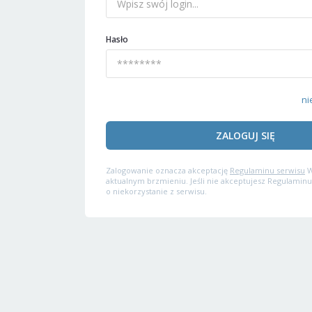
Hasło
ni
ZALOGUJ SIĘ
Zalogowanie oznacza akceptację
Regulaminu serwisu
W
aktualnym brzmieniu. Jeśli nie akceptujesz Regulaminu
o niekorzystanie z serwisu.