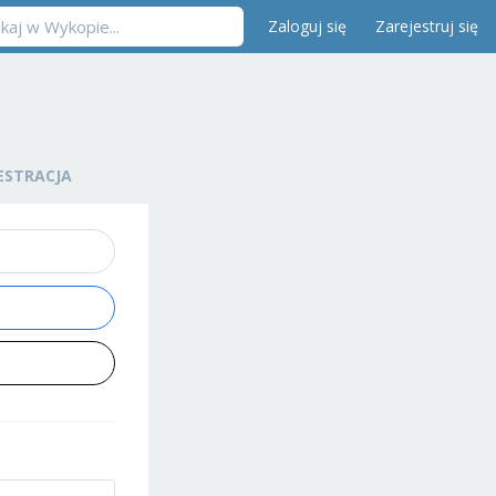
Zaloguj się
Zarejestruj się
ESTRACJA