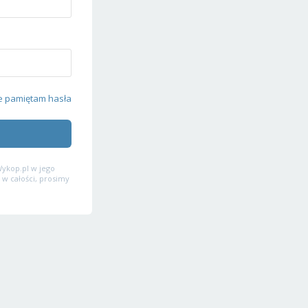
e pamiętam hasła
ykop.pl w jego
 w całości, prosimy