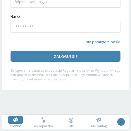
Hasło
nie pamiętam hasła
ZALOGUJ SIĘ
Zalogowanie oznacza akceptację
Regulaminu serwisu
Wykop.pl w jego
aktualnym brzmieniu. Jeśli nie akceptujesz Regulaminu w całości,
prosimy o niekorzystanie z serwisu.
Główna
Wykopalisko
Hity
Mikroblog