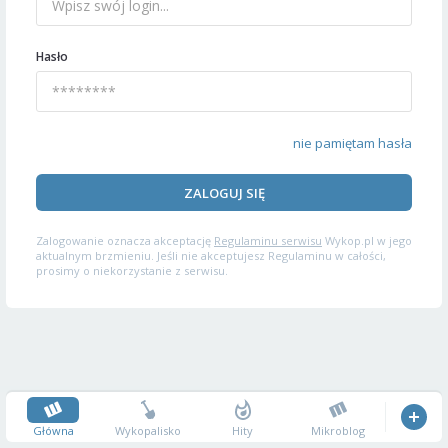
Hasło
nie pamiętam hasła
ZALOGUJ SIĘ
Zalogowanie oznacza akceptację
Regulaminu serwisu
Wykop.pl w jego
aktualnym brzmieniu. Jeśli nie akceptujesz Regulaminu w całości,
prosimy o niekorzystanie z serwisu.
Główna
Wykopalisko
Hity
Mikroblog