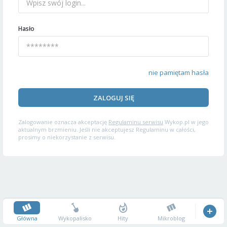
Hasło
nie pamiętam hasła
ZALOGUJ SIĘ
Zalogowanie oznacza akceptację
Regulaminu serwisu
Wykop.pl w jego
aktualnym brzmieniu. Jeśli nie akceptujesz Regulaminu w całości,
prosimy o niekorzystanie z serwisu.
Główna
Wykopalisko
Hity
Mikroblog