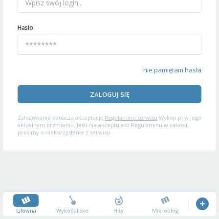
Hasło
nie pamiętam hasła
ZALOGUJ SIĘ
Zalogowanie oznacza akceptację
Regulaminu serwisu
Wykop.pl w jego
aktualnym brzmieniu. Jeśli nie akceptujesz Regulaminu w całości,
prosimy o niekorzystanie z serwisu.
Główna
Wykopalisko
Hity
Mikroblog