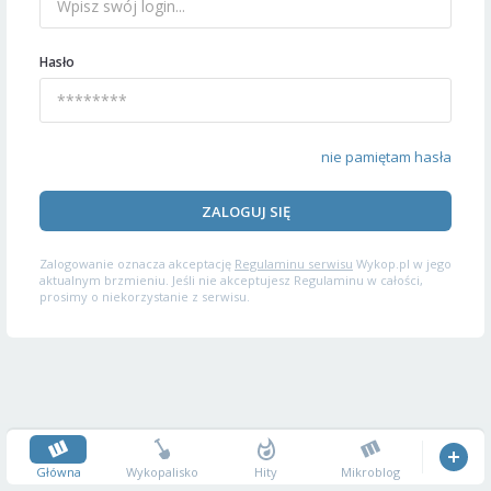
Hasło
nie pamiętam hasła
ZALOGUJ SIĘ
Zalogowanie oznacza akceptację
Regulaminu serwisu
Wykop.pl w jego
aktualnym brzmieniu. Jeśli nie akceptujesz Regulaminu w całości,
prosimy o niekorzystanie z serwisu.
Główna
Wykopalisko
Hity
Mikroblog