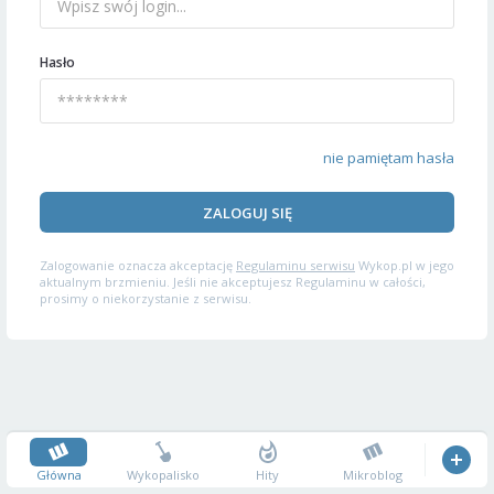
Hasło
nie pamiętam hasła
ZALOGUJ SIĘ
Zalogowanie oznacza akceptację
Regulaminu serwisu
Wykop.pl w jego
aktualnym brzmieniu. Jeśli nie akceptujesz Regulaminu w całości,
prosimy o niekorzystanie z serwisu.
Główna
Wykopalisko
Hity
Mikroblog