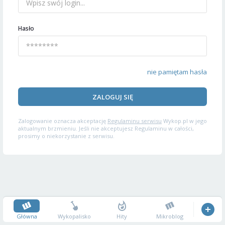
Hasło
nie pamiętam hasła
ZALOGUJ SIĘ
Zalogowanie oznacza akceptację
Regulaminu serwisu
Wykop.pl w jego
aktualnym brzmieniu. Jeśli nie akceptujesz Regulaminu w całości,
prosimy o niekorzystanie z serwisu.
Główna
Wykopalisko
Hity
Mikroblog