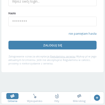
Hasło
nie pamiętam hasła
ZALOGUJ SIĘ
Zalogowanie oznacza akceptację
Regulaminu serwisu
Wykop.pl w jego
aktualnym brzmieniu. Jeśli nie akceptujesz Regulaminu w całości,
prosimy o niekorzystanie z serwisu.
Główna
Wykopalisko
Hity
Mikroblog