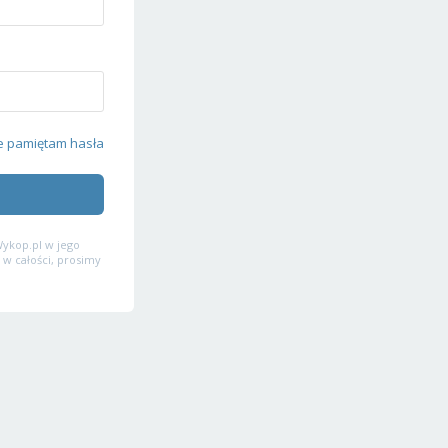
e pamiętam hasła
ykop.pl w jego
 w całości, prosimy