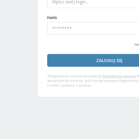
Hasło
ni
ZALOGUJ SIĘ
Zalogowanie oznacza akceptację
Regulaminu serwisu
W
aktualnym brzmieniu. Jeśli nie akceptujesz Regulaminu
o niekorzystanie z serwisu.