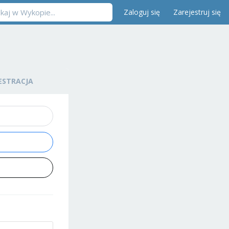
Zaloguj się
Zarejestruj się
ESTRACJA