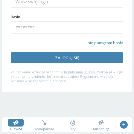
Hasło
nie pamiętam hasła
ZALOGUJ SIĘ
Zalogowanie oznacza akceptację
Regulaminu serwisu
Wykop.pl w jego
aktualnym brzmieniu. Jeśli nie akceptujesz Regulaminu w całości,
prosimy o niekorzystanie z serwisu.
Główna
Wykopalisko
Hity
Mikroblog