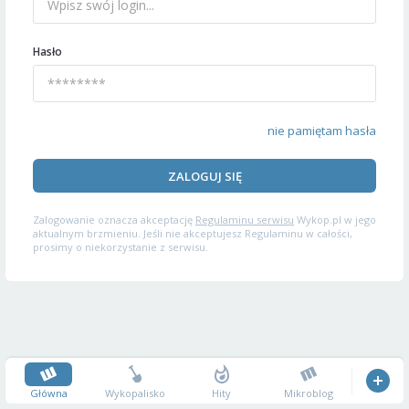
Hasło
nie pamiętam hasła
ZALOGUJ SIĘ
Zalogowanie oznacza akceptację
Regulaminu serwisu
Wykop.pl w jego
aktualnym brzmieniu. Jeśli nie akceptujesz Regulaminu w całości,
prosimy o niekorzystanie z serwisu.
Główna
Wykopalisko
Hity
Mikroblog