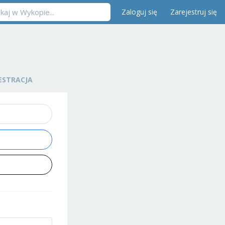
Zaloguj się
Zarejestruj się
ESTRACJA