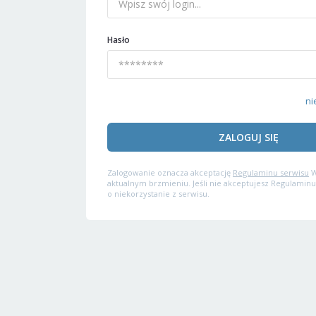
Hasło
ni
ZALOGUJ SIĘ
Zalogowanie oznacza akceptację
Regulaminu serwisu
W
aktualnym brzmieniu. Jeśli nie akceptujesz Regulaminu
o niekorzystanie z serwisu.