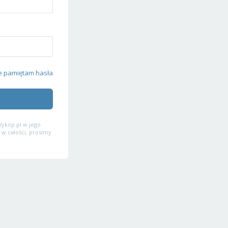
e pamiętam hasła
ykop.pl w jego
 w całości, prosimy