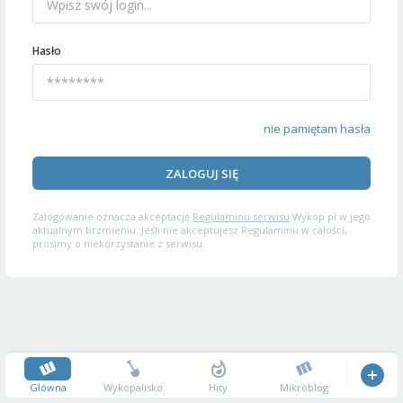
Hasło
nie pamiętam hasła
ZALOGUJ SIĘ
Zalogowanie oznacza akceptację
Regulaminu serwisu
Wykop.pl w jego
aktualnym brzmieniu. Jeśli nie akceptujesz Regulaminu w całości,
prosimy o niekorzystanie z serwisu.
Główna
Wykopalisko
Hity
Mikroblog