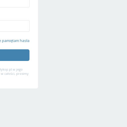
e pamiętam hasła
ykop.pl w jego
 w całości, prosimy