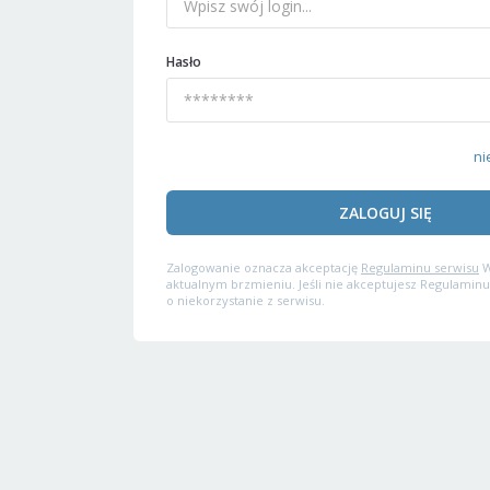
Hasło
ni
ZALOGUJ SIĘ
Zalogowanie oznacza akceptację
Regulaminu serwisu
W
aktualnym brzmieniu. Jeśli nie akceptujesz Regulaminu
o niekorzystanie z serwisu.