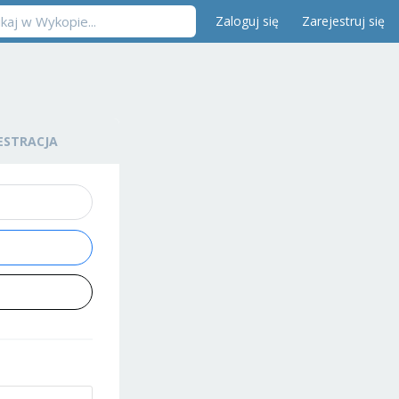
Zaloguj się
Zarejestruj się
ESTRACJA