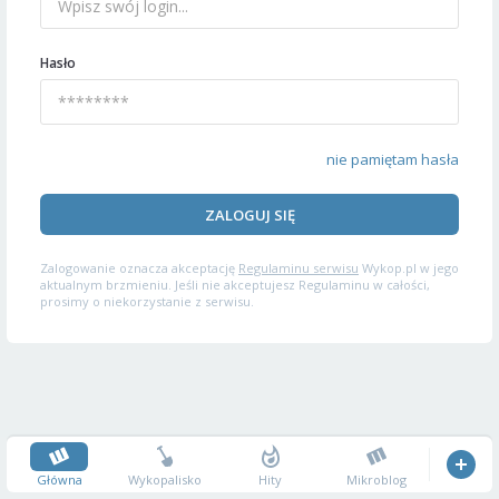
Hasło
nie pamiętam hasła
ZALOGUJ SIĘ
Zalogowanie oznacza akceptację
Regulaminu serwisu
Wykop.pl w jego
aktualnym brzmieniu. Jeśli nie akceptujesz Regulaminu w całości,
prosimy o niekorzystanie z serwisu.
Główna
Wykopalisko
Hity
Mikroblog