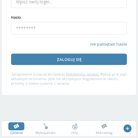
Hasło
nie pamiętam hasła
ZALOGUJ SIĘ
Zalogowanie oznacza akceptację
Regulaminu serwisu
Wykop.pl w jego
aktualnym brzmieniu. Jeśli nie akceptujesz Regulaminu w całości,
prosimy o niekorzystanie z serwisu.
Główna
Wykopalisko
Hity
Mikroblog