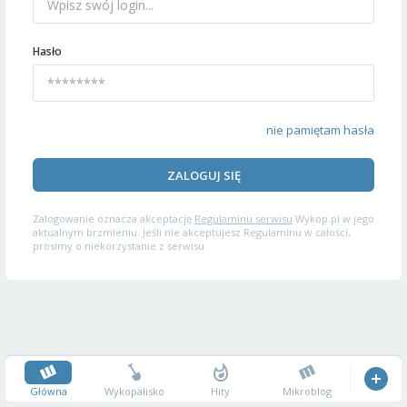
Hasło
nie pamiętam hasła
ZALOGUJ SIĘ
Zalogowanie oznacza akceptację
Regulaminu serwisu
Wykop.pl w jego
aktualnym brzmieniu. Jeśli nie akceptujesz Regulaminu w całości,
prosimy o niekorzystanie z serwisu.
Główna
Wykopalisko
Hity
Mikroblog