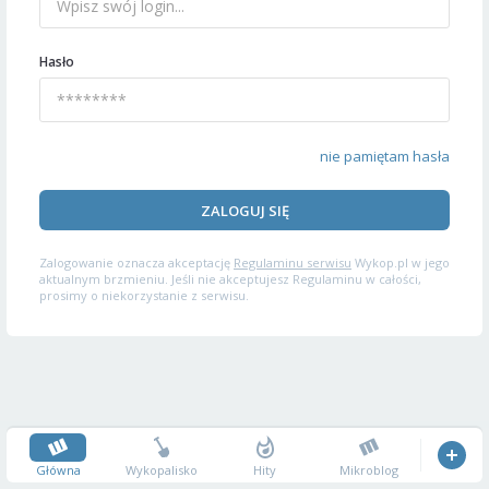
Hasło
nie pamiętam hasła
ZALOGUJ SIĘ
Zalogowanie oznacza akceptację
Regulaminu serwisu
Wykop.pl w jego
aktualnym brzmieniu. Jeśli nie akceptujesz Regulaminu w całości,
prosimy o niekorzystanie z serwisu.
Główna
Wykopalisko
Hity
Mikroblog