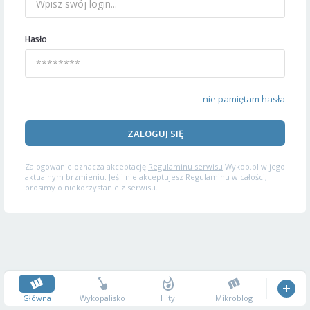
Hasło
nie pamiętam hasła
ZALOGUJ SIĘ
Zalogowanie oznacza akceptację
Regulaminu serwisu
Wykop.pl w jego
aktualnym brzmieniu. Jeśli nie akceptujesz Regulaminu w całości,
prosimy o niekorzystanie z serwisu.
Główna
Wykopalisko
Hity
Mikroblog