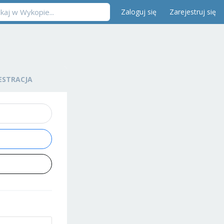
Zaloguj się
Zarejestruj się
ESTRACJA