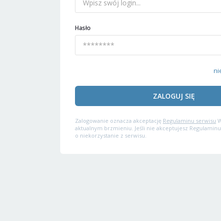
Hasło
ni
ZALOGUJ SIĘ
Zalogowanie oznacza akceptację
Regulaminu serwisu
W
aktualnym brzmieniu. Jeśli nie akceptujesz Regulaminu
o niekorzystanie z serwisu.