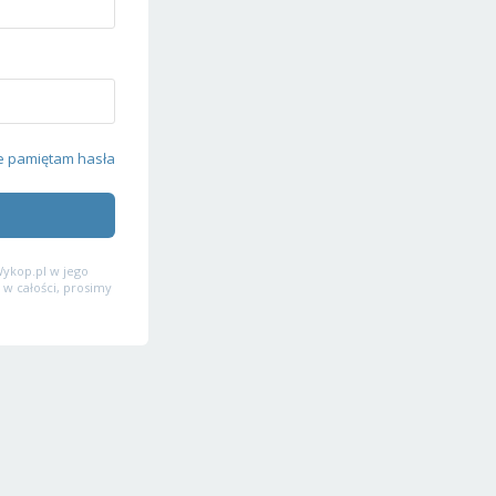
e pamiętam hasła
ykop.pl w jego
 w całości, prosimy