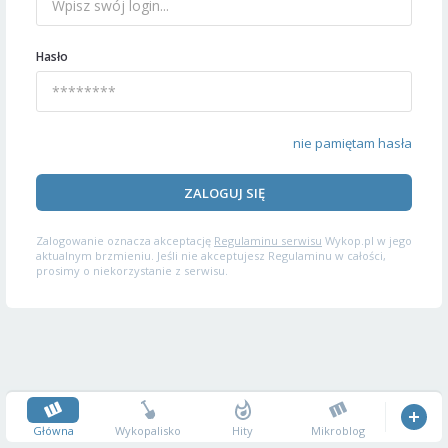
Hasło
nie pamiętam hasła
ZALOGUJ SIĘ
Zalogowanie oznacza akceptację
Regulaminu serwisu
Wykop.pl w jego
aktualnym brzmieniu. Jeśli nie akceptujesz Regulaminu w całości,
prosimy o niekorzystanie z serwisu.
Główna
Wykopalisko
Hity
Mikroblog