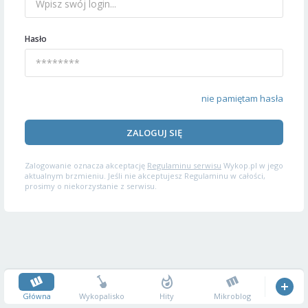
Hasło
nie pamiętam hasła
ZALOGUJ SIĘ
Zalogowanie oznacza akceptację
Regulaminu serwisu
Wykop.pl w jego
aktualnym brzmieniu. Jeśli nie akceptujesz Regulaminu w całości,
prosimy o niekorzystanie z serwisu.
Główna
Wykopalisko
Hity
Mikroblog