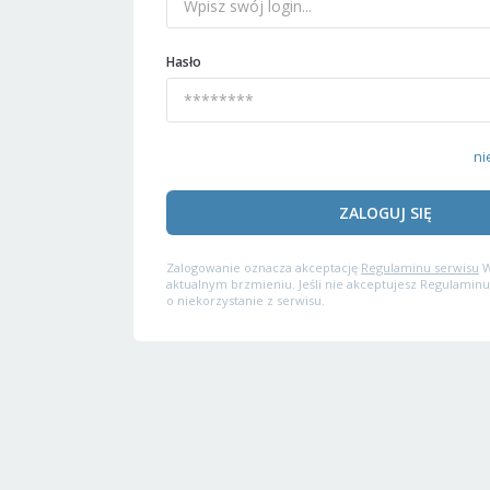
Hasło
ni
ZALOGUJ SIĘ
Zalogowanie oznacza akceptację
Regulaminu serwisu
W
aktualnym brzmieniu. Jeśli nie akceptujesz Regulaminu
o niekorzystanie z serwisu.