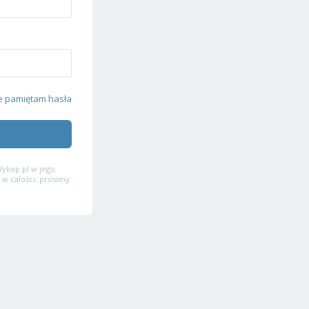
e pamiętam hasła
ykop.pl w jego
 w całości, prosimy