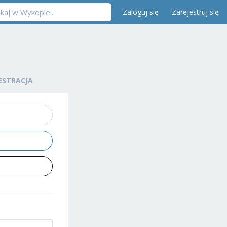
Zaloguj się
Zarejestruj się
ESTRACJA