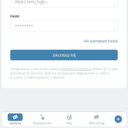
Hasło
nie pamiętam hasła
ZALOGUJ SIĘ
Zalogowanie oznacza akceptację
Regulaminu serwisu
Wykop.pl w jego
aktualnym brzmieniu. Jeśli nie akceptujesz Regulaminu w całości,
prosimy o niekorzystanie z serwisu.
Główna
Wykopalisko
Hity
Mikroblog