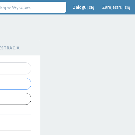
Zaloguj się
Zarejestruj się
ESTRACJA