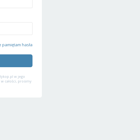
e pamiętam hasła
ykop.pl w jego
 w całości, prosimy