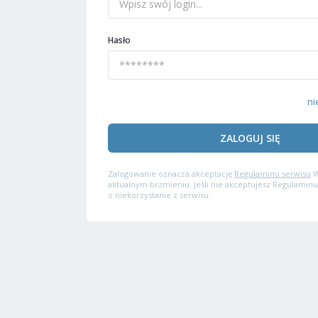
Hasło
ni
ZALOGUJ SIĘ
Zalogowanie oznacza akceptację
Regulaminu serwisu
W
aktualnym brzmieniu. Jeśli nie akceptujesz Regulaminu
o niekorzystanie z serwisu.