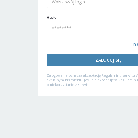
Hasło
ni
ZALOGUJ SIĘ
Zalogowanie oznacza akceptację
Regulaminu serwisu
W
aktualnym brzmieniu. Jeśli nie akceptujesz Regulaminu
o niekorzystanie z serwisu.