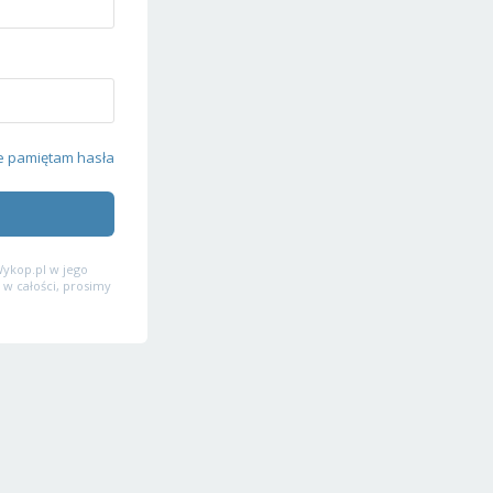
e pamiętam hasła
ykop.pl w jego
 w całości, prosimy