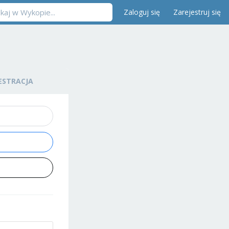
Zaloguj się
Zarejestruj się
ESTRACJA