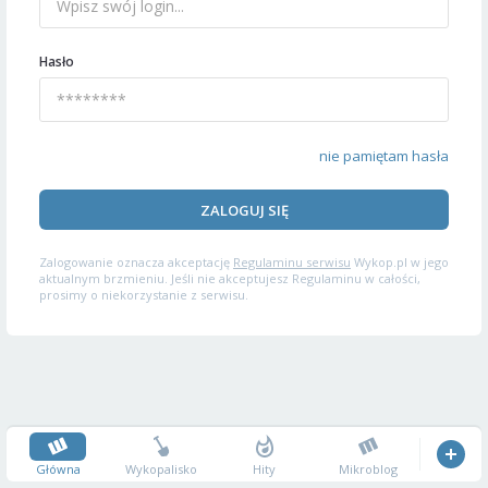
Hasło
nie pamiętam hasła
ZALOGUJ SIĘ
Zalogowanie oznacza akceptację
Regulaminu serwisu
Wykop.pl w jego
aktualnym brzmieniu. Jeśli nie akceptujesz Regulaminu w całości,
prosimy o niekorzystanie z serwisu.
Główna
Wykopalisko
Hity
Mikroblog