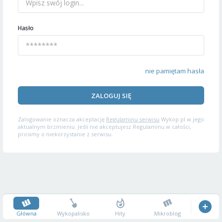
Hasło
nie pamiętam hasła
ZALOGUJ SIĘ
Zalogowanie oznacza akceptację
Regulaminu serwisu
Wykop.pl w jego
aktualnym brzmieniu. Jeśli nie akceptujesz Regulaminu w całości,
prosimy o niekorzystanie z serwisu.
Główna
Wykopalisko
Hity
Mikroblog