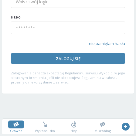
Hasło
nie pamiętam hasła
ZALOGUJ SIĘ
Zalogowanie oznacza akceptację
Regulaminu serwisu
Wykop.pl w jego
aktualnym brzmieniu. Jeśli nie akceptujesz Regulaminu w całości,
prosimy o niekorzystanie z serwisu.
Główna
Wykopalisko
Hity
Mikroblog