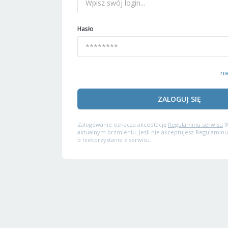
Hasło
ni
ZALOGUJ SIĘ
Zalogowanie oznacza akceptację
Regulaminu serwisu
W
aktualnym brzmieniu. Jeśli nie akceptujesz Regulaminu
o niekorzystanie z serwisu.