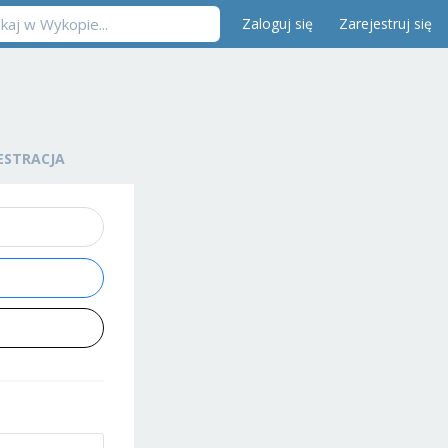
Zaloguj się
Zarejestruj się
ESTRACJA