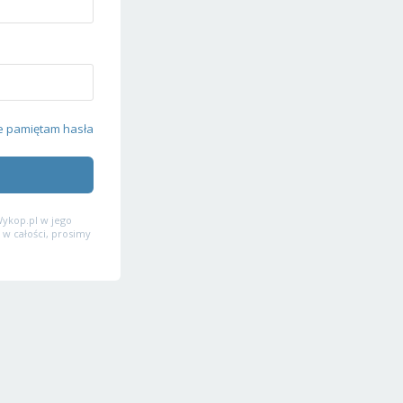
e pamiętam hasła
ykop.pl w jego
 w całości, prosimy