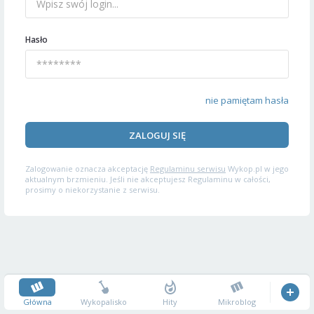
Hasło
nie pamiętam hasła
ZALOGUJ SIĘ
Zalogowanie oznacza akceptację
Regulaminu serwisu
Wykop.pl w jego
aktualnym brzmieniu. Jeśli nie akceptujesz Regulaminu w całości,
prosimy o niekorzystanie z serwisu.
Główna
Wykopalisko
Hity
Mikroblog