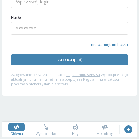
Hasło
nie pamiętam hasła
ZALOGUJ SIĘ
Zalogowanie oznacza akceptację
Regulaminu serwisu
Wykop.pl w jego
aktualnym brzmieniu. Jeśli nie akceptujesz Regulaminu w całości,
prosimy o niekorzystanie z serwisu.
Główna
Wykopalisko
Hity
Mikroblog