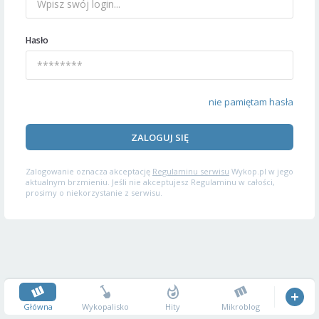
Hasło
nie pamiętam hasła
ZALOGUJ SIĘ
Zalogowanie oznacza akceptację
Regulaminu serwisu
Wykop.pl w jego
aktualnym brzmieniu. Jeśli nie akceptujesz Regulaminu w całości,
prosimy o niekorzystanie z serwisu.
Główna
Wykopalisko
Hity
Mikroblog