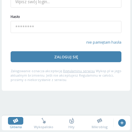
Hasło
nie pamiętam hasła
ZALOGUJ SIĘ
Zalogowanie oznacza akceptację
Regulaminu serwisu
Wykop.pl w jego
aktualnym brzmieniu. Jeśli nie akceptujesz Regulaminu w całości,
prosimy o niekorzystanie z serwisu.
Główna
Wykopalisko
Hity
Mikroblog