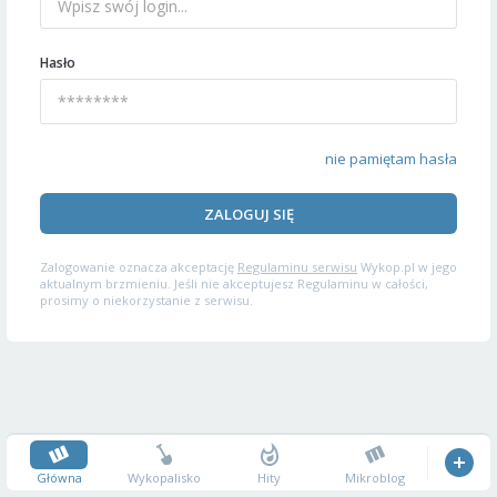
Hasło
nie pamiętam hasła
ZALOGUJ SIĘ
Zalogowanie oznacza akceptację
Regulaminu serwisu
Wykop.pl w jego
aktualnym brzmieniu. Jeśli nie akceptujesz Regulaminu w całości,
prosimy o niekorzystanie z serwisu.
Główna
Wykopalisko
Hity
Mikroblog